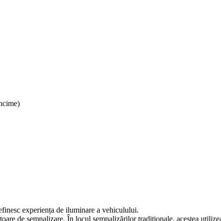
ncime)
finesc experiența de iluminare a vehiculului.
oare de semnalizare. În locul semnalizărilor tradiționale, acestea utilize