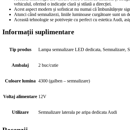
vehiculul, oferind o indicație clară și stilată a direcției.
Acest aspect modern și sofisticat nu numai că îmbunătățește sigu
Atunci când semnalizezi, liniile luminoase curgătoare sunt un det
Această tehnologie se potrivește cu perfect cu estetica Audi, asi
Informații suplimentare
Tip produs
Lampa semnalizare LED dedicata, Semnalizare, S
Ambalaj
2 buc/cutie
Culoare lumina
4300 (galben – semnalizare)
Voltaj alimentare
12V
Utilizare
Semnalizare laterala pe aripa dedicata Audi