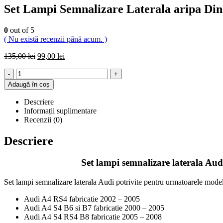
Set Lampi Semnalizare Laterala aripa Di
0
out of 5
( Nu există recenzii până acum. )
135,00
lei
99,00
lei
-
+
Adaugă în coș
Descriere
Informații suplimentare
Recenzii (0)
Descriere
Set lampi semnalizare laterala Audi aripa cu 
Set lampi semnalizare laterala Audi potrivite pentru urmatoarele mode
Audi A4 RS4 fabricatie 2002 – 2005
Audi A4 S4 B6 si B7 fabricatie 2000 – 2005
Audi A4 S4 RS4 B8 fabricatie 2005 – 2008