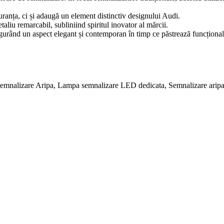
ranța, ci și adaugă un element distinctiv designului Audi.
aliu remarcabil, subliniind spiritul inovator al mărcii.
gurând un aspect elegant și contemporan în timp ce păstrează funcționali
emnalizare Aripa, Lampa semnalizare LED dedicata, Semnalizare aripa