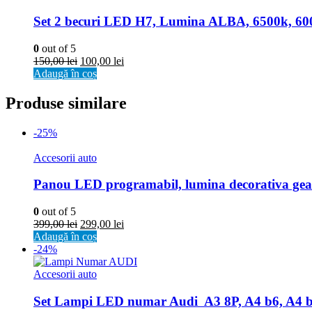
Set 2 becuri LED H7, Lumina ALBA, 6500k, 600
0
out of 5
150,00
lei
100,00
lei
Adaugă în coș
Produse similare
-25%
Accesorii auto
Panou LED programabil, lumina decorativa geam
0
out of 5
399,00
lei
299,00
lei
Adaugă în coș
-24%
Accesorii auto
Set Lampi LED numar Audi  A3 8P, A4 b6, A4 b7