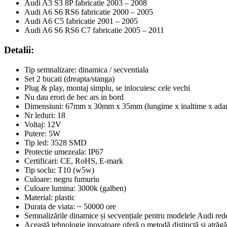
Audi A3 S3 8P fabricatie 2003 – 2008
Audi A6 S6 RS6 fabricatie 2000 – 2005
Audi A6 C5 fabricatie 2001 – 2005
Audi A6 S6 RS6 C7 fabricatie 2005 – 2011
Detalii:
Tip semnalizare: dinamica / secventiala
Set 2 bucati (dreapta/stanga)
Plug & play, montaj simplu, se inlocuiesc cele vechi
Nu dau erori de bec ars in bord
Dimensiuni: 67mm x 30mm x 35mm (lungime x inaltime x ada
Nr leduri: 18
Voltaj: 12V
Putere: 5W
Tip led: 3528 SMD
Protectie umezeala: IP67
Certificari: CE, RoHS, E-mark
Tip soclu: T10 (w5w)
Culoare: negru fumuriu
Culoare lumina: 3000k (galben)
Material: plastic
Durata de viata: ~ 50000 ore
Semnalizările dinamice și secvențiale pentru modelele Audi rede
Această tehnologie inovatoare oferă o metodă distinctă și atrăgăt