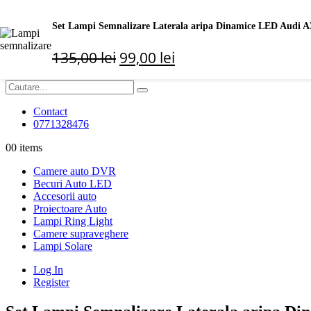
Log In
Set Lampi Semnalizare Laterala aripa Dinamice LED Audi A3
Register
135,00
lei
99,00
lei
Search
Contact
0771328476
0
0 items
Camere auto DVR
Becuri Auto LED
Accesorii auto
Proiectoare Auto
Lampi Ring Light
Camere supraveghere
Lampi Solare
Log In
Register