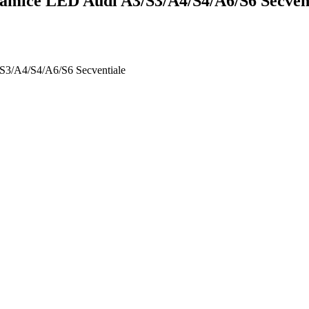
namice LED Audi A3/S3/A4/S4/A6/S6 Secven
/S3/A4/S4/A6/S6 Secventiale