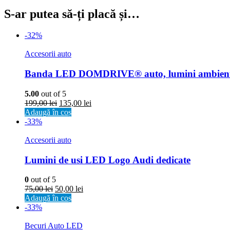
S-ar putea să-ți placă și…
-32%
Accesorii auto
Banda LED DOMDRIVE® auto, lumini ambientale
5.00
out of 5
199,00
lei
135,00
lei
Adaugă în coș
-33%
Accesorii auto
Lumini de usi LED Logo Audi dedicate
0
out of 5
75,00
lei
50,00
lei
Adaugă în coș
-33%
Becuri Auto LED