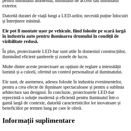
pentru iluminatul ambiental, iluminatul de accent sau iluminatul
exterior.
Datorită duratei de viață lungi a LED-urilor, necesită puține înlocuiri
și întreținere minimă.
Ele pot fi montate ușor pe vehicule, fiind folosite pe scară largă
în industria auto pentru iluminarea drumului în condiții de
vizibilitate redusă.
În plus, proiectoarele LED-bar sunt utile în domeniul construcțiilor,
iluminând eficient șantierele și zonele de lucru.
Multe dintre aceste proiectoare au opțiuni de reglare a intensității
luminii și a culorii, oferind un control personalizat al iluminatului.
Ele sunt, de asemenea, adesea folosite în industria evenimentelor,
pentru a crea efecte de iluminare spectaculoase și pentru a sublinia
arhitectura sau designul. În concluzie, proiectoarele LED-bar
reprezintă o soluție modernă și eficientă pentru iluminatul într-o
gamă largă de contexte, datorită caracteristicilor lor inovatoare și
beneficiilor pe termen lung pe care le oferă.
Informații suplimentare