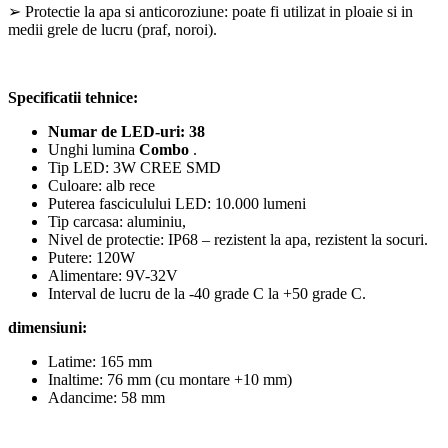
➢ Protectie la apa si anticoroziune: poate fi utilizat in ploaie si in
medii grele de lucru (praf, noroi).
Specificatii tehnice:
Numar de LED-uri: 38
Unghi lumina
Combo
.
Tip LED: 3W CREE SMD
Culoare: alb rece
Puterea fasciculului LED: 10.000 lumeni
Tip carcasa: aluminiu,
Nivel de protectie: IP68 – rezistent la apa, rezistent la socuri.
Putere: 120W
Alimentare: 9V-32V
Interval de lucru de la -40 grade C la +50 grade C.
dimensiuni:
Latime: 165 mm
Inaltime: 76 mm (cu montare +10 mm)
Adancime: 58 mm