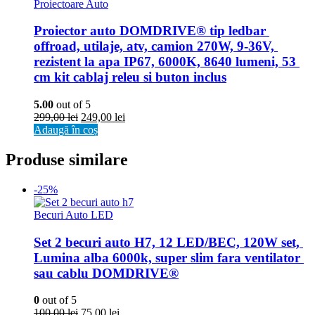
Proiectoare Auto
Proiector auto DOMDRIVE® tip ledbar 
offroad, utilaje, atv, camion 270W, 9-36V, 
rezistent la apa IP67, 6000K, 8640 lumeni, 53 
cm kit cablaj releu si buton inclus
5.00
out of 5
299,00
lei
249,00
lei
Adaugă în coș
Produse similare
-25%
Becuri Auto LED
Set 2 becuri auto H7, 12 LED/BEC, 120W set, 
Lumina alba 6000k, super slim fara ventilator 
sau cablu DOMDRIVE®
0
out of 5
100,00
lei
75,00
lei