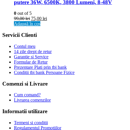
putere 36W, 6500K, 3800 Lumeni, 8-48V
0
out of 5
99,00
lei
75,00
lei
Adaugă în coș
Servicii Clienti
Contul meu
14 zile drept de retur
Garantie si Service
Formular de Retur
Prezentare Plati prin tbi bank
Conditii tbi bank Persoane Fizice
Comenzi si Livrare
Cum comand?
Livrarea comenzilor
Informatii utilizare
Termeni si conditii
Regulamentul Promotiilor