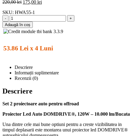
220,00
lei
175,00
lei
SKU:
HWA55-1
-
+
Adaugă în coș
53.86 Lei x 4 Luni
Descriere
Informații suplimentare
Recenzii (0)
Descriere
Set 2 proiectoare auto pentru offroad
Proiector Led Auto DOMDRIVE®
, 120W – 10.000 lm/Bucata
Una dintre cele mai bune optiuni pentru a creste vizibilitatea in
timpul deplasarii este montarea unui proiector led DOMDRIVE®
autovehicului dumneavoastra.