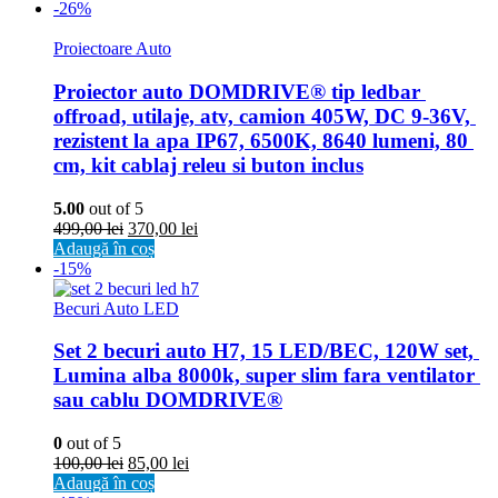
-26%
Proiectoare Auto
Proiector auto DOMDRIVE® tip ledbar 
offroad, utilaje, atv, camion 405W, DC 9-36V, 
rezistent la apa IP67, 6500K, 8640 lumeni, 80 
cm, kit cablaj releu si buton inclus
5.00
out of 5
499,00
lei
370,00
lei
Adaugă în coș
-15%
Becuri Auto LED
Set 2 becuri auto H7, 15 LED/BEC, 120W set, 
Lumina alba 8000k, super slim fara ventilator 
sau cablu DOMDRIVE®
0
out of 5
100,00
lei
85,00
lei
Adaugă în coș