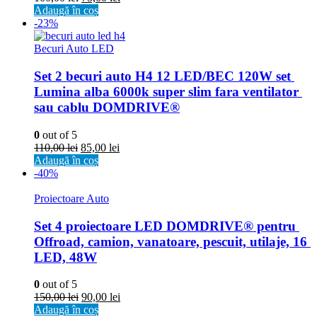
Adaugă în coș
-23%
Becuri Auto LED
Set 2 becuri auto H4 12 LED/BEC 120W set 
Lumina alba 6000k super slim fara ventilator 
sau cablu DOMDRIVE®
0
out of 5
110,00
lei
85,00
lei
Adaugă în coș
-40%
Proiectoare Auto
Set 4 proiectoare LED DOMDRIVE® pentru 
Offroad, camion, vanatoare, pescuit, utilaje, 16 
LED, 48W
0
out of 5
150,00
lei
90,00
lei
Adaugă în coș