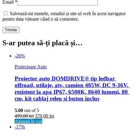
Email
*
Salvează-mi numele, emailul și site-ul web în acest navigator
pentru data viitoare când o să comentez.
S-ar putea să-ți placă și…
-26%
Proiectoare Auto
Proiector auto DOMDRIVE® tip ledbar 
offroad, utilaje, atv, camion 405W, DC 9-36V, 
rezistent la apa IP67, 6500K, 8640 lumeni, 80 
cm, kit cablaj releu si buton inclus
5.00
out of 5
499,00
lei
370,00
lei
Adaugă în coș
-17%