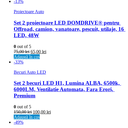
-13%
Proiectoare Auto
Set 2 proiectoare LED DOMDRIVE® pentru 
Offroad, camion, vanatoare, pescuit, utilaje, 16 
LED, 48W
0
out of 5
75,00
lei
65,00
lei
Adaugă în coș
-33%
Becuri Auto LED
Set 2 becuri LED H1, Lumina ALBA, 6500k, 
6000LM, Ventilatie Automata, Fara Erori, 
Premium
0
out of 5
150,00
lei
100,00
lei
Adaugă în coș
-49%