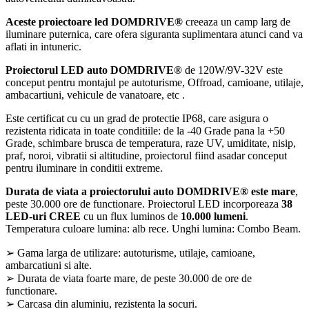
Aceste proiectoare led DOMDRIVE®
creeaza un camp larg de
iluminare puternica, care ofera siguranta suplimentara atunci cand va
aflati in intuneric.
Proiectorul LED auto DOMDRIVE®
de 120W/9V-32V este
conceput pentru montajul pe autoturisme, Offroad, camioane, utilaje,
ambacartiuni, vehicule de vanatoare, etc .
Este certificat cu cu un grad de protectie IP68, care asigura o
rezistenta ridicata in toate conditiile: de la -40 Grade pana la +50
Grade, schimbare brusca de temperatura, raze UV, umiditate, nisip,
praf, noroi, vibratii si altitudine, proiectorul fiind asadar conceput
pentru iluminare in conditii extreme.
Durata de viata a proiectorului auto DOMDRIVE® este mare
,
peste 30.000 ore de functionare. Proiectorul LED incorporeaza
38
LED-uri CREE
cu un flux luminos de
10.000 lumeni
.
Temperatura culoare lumina: alb rece. Unghi lumina: Combo Beam.
➢ Gama larga de utilizare: autoturisme, utilaje, camioane,
ambarcatiuni si alte.
➢ Durata de viata foarte mare, de peste 30.000 de ore de
functionare.
➢ Carcasa din aluminiu, rezistenta la socuri.