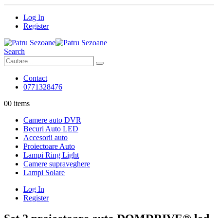
Log In
Register
Search
Contact
0771328476
0
0 items
Camere auto DVR
Becuri Auto LED
Accesorii auto
Proiectoare Auto
Lampi Ring Light
Camere supraveghere
Lampi Solare
Log In
Register