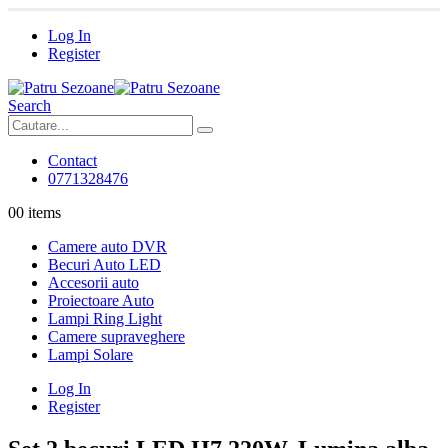
Log In
Register
Search
Contact
0771328476
0
0 items
Camere auto DVR
Becuri Auto LED
Accesorii auto
Proiectoare Auto
Lampi Ring Light
Camere supraveghere
Lampi Solare
Log In
Register