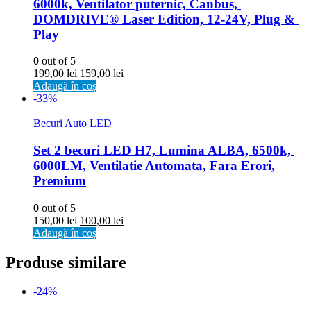
6000k, Ventilator puternic, Canbus, 
DOMDRIVE® Laser Edition, 12-24V, Plug & 
Play
0
out of 5
199,00
lei
159,00
lei
Adaugă în coș
-33%
Becuri Auto LED
Set 2 becuri LED H7, Lumina ALBA, 6500k, 
6000LM, Ventilatie Automata, Fara Erori, 
Premium
0
out of 5
150,00
lei
100,00
lei
Adaugă în coș
Produse similare
-24%