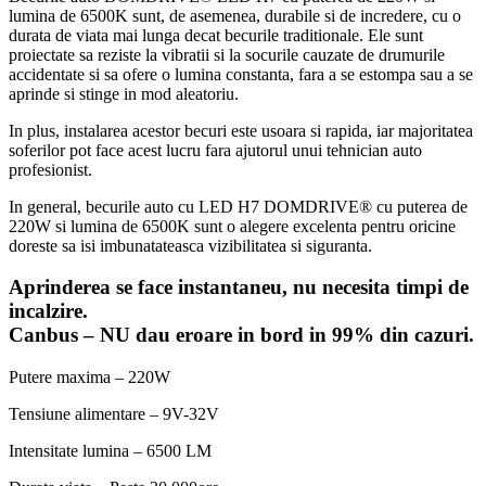
lumina de 6500K sunt, de asemenea, durabile si de incredere, cu o
durata de viata mai lunga decat becurile traditionale. Ele sunt
proiectate sa reziste la vibratii si la socurile cauzate de drumurile
accidentate si sa ofere o lumina constanta, fara a se estompa sau a se
aprinde si stinge in mod aleatoriu.
In plus, instalarea acestor becuri este usoara si rapida, iar majoritatea
soferilor pot face acest lucru fara ajutorul unui tehnician auto
profesionist.
In general, becurile auto cu LED H7 DOMDRIVE® cu puterea de
220W si lumina de 6500K sunt o alegere excelenta pentru oricine
doreste sa isi imbunatateasca vizibilitatea si siguranta.
Aprinderea se face instantaneu, nu necesita timpi de
incalzire.
Canbus – NU dau eroare in bord in 99% din cazuri.
Putere maxima – 220W
Tensiune alimentare – 9V-32V
Intensitate lumina – 6500 LM