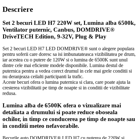
Descriere
Set 2 becuri LED H7 220W set, Lumina alba 6500k,
Ventilator puternic, Canbus, DOMDRIVE®
DriveTECH Edition, 9-32V, Plug & Play
Set 2 becuri LED H7 LED DOMDRIVE® sunt o alegere populara
pentru soferii care doresc sa isi imbunatateasca vizibilitatea pe drum,
iar acestea cu o putere de 120W si o lumina de 6500K sunt unul
dintre cele mai eficiente modele disponibile. Lumina destul de
puternica pentru a vedea corect drumul in cele mai grele conditii si
nu deranjeaza ceilalti participanti la trafic.
Aceste becuri ofera o lumina puternica si clara, care poate ajuta la
cresterea vizibilitatii pe timp de noapte si in conditii de vizibilitate
redusa.
Lumina alba de 6500K ofera o vizualizare mai
detaliata a drumului si poate reduce oboseala
ochilor, in timp ce conducerea pe timp de noapte sau
in conditii meteo nefavorabile.
Becurile auto DOMDRIVE® LED H7 cu puterea de 220W si