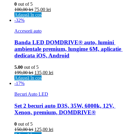
0
out of 5
100,00
lei
75,00
lei
Adaugă în coș
-32%
Accesorii auto
Banda LED DOMDRIVE® auto, lumini 
ambientale premium, lungime 6M, aplicatie 
dedicata iOS, Android
5.00
out of 5
199,00
lei
135,00
lei
Adaugă în coș
-17%
Becuri Auto LED
Set 2 becuri auto D3S, 35W, 6000k, 12V, 
Xenon, premium, DOMDRIVE®
0
out of 5
150,00
lei
125,00
lei