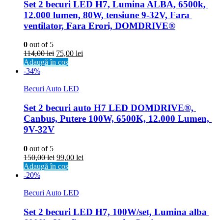
Set 2 becuri LED H7, Lumina ALBA, 6500k, 
12.000 lumen, 80W, tensiune 9-32V, Fara 
ventilator, Fara Erori, DOMDRIVE®
0
out of 5
114,00
lei
75,00
lei
Adaugă în coș
-34%
Becuri Auto LED
Set 2 becuri auto H7 LED DOMDRIVE®, 
Canbus, Putere 100W, 6500K, 12.000 Lumen, 
9V-32V
0
out of 5
150,00
lei
99,00
lei
Adaugă în coș
-20%
Becuri Auto LED
Set 2 becuri LED H7, 100W/set, Lumina alba 