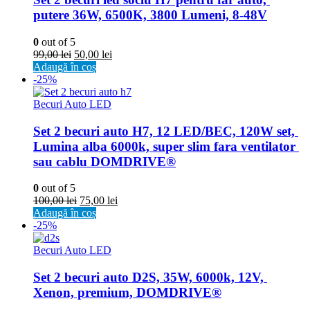
putere 36W, 6500K, 3800 Lumeni, 8-48V
0
out of 5
99,00
lei
50,00
lei
Adaugă în coș
-25%
Becuri Auto LED
Set 2 becuri auto H7, 12 LED/BEC, 120W set, 
Lumina alba 6000k, super slim fara ventilator 
sau cablu DOMDRIVE®
0
out of 5
100,00
lei
75,00
lei
Adaugă în coș
-25%
Becuri Auto LED
Set 2 becuri auto D2S, 35W, 6000k, 12V, 
Xenon, premium, DOMDRIVE®