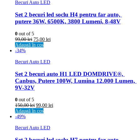
Becuri Auto LED
Set 2 becuri led soclu H4 pentru far auto, 
putere 36W, 6500K, 3800 Lumeni, 8-48V
0
out of 5
99,00
lei
75,00
lei
Adaugă în coș
-34%
Becuri Auto LED
Set 2 becuri auto H1 LED DOMDRIVE®, 
Canbus, Putere 100W, Lumina 12.000 Lumen, 
9V-32V
0
out of 5
150,00
lei
99,00
lei
Adaugă în coș
-49%
Becuri Auto LED
Set 2 becuri led soclu H7 pentru far auto, 