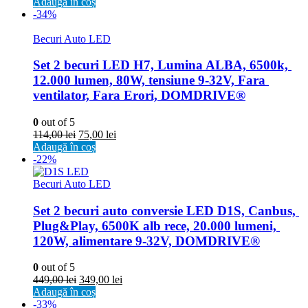
Adaugă în coș
-34%
Becuri Auto LED
Set 2 becuri LED H7, Lumina ALBA, 6500k, 
12.000 lumen, 80W, tensiune 9-32V, Fara 
ventilator, Fara Erori, DOMDRIVE®
0
out of 5
114,00
lei
75,00
lei
Adaugă în coș
-22%
Becuri Auto LED
Set 2 becuri auto conversie LED D1S, Canbus, 
Plug&Play, 6500K alb rece, 20.000 lumeni, 
120W, alimentare 9-32V, DOMDRIVE®
0
out of 5
449,00
lei
349,00
lei
Adaugă în coș
-33%