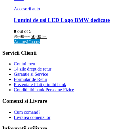
Accesorii auto
Lumini de usi LED Logo BMW dedicate
0
out of 5
75,00
lei
50,00
lei
Adaugă în coș
Servicii Clienti
Contul meu
14 zile drept de retur
Garantie si Service
Formular de Retur
Prezentare Plati prin tbi bank
Conditii tbi bank Persoane Fizice
Comenzi si Livrare
Cum comand?
Livrarea comenzilor
Informatii utilizare