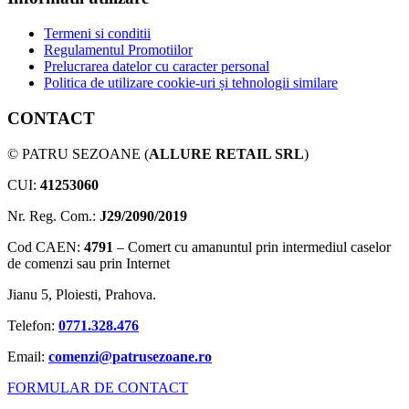
Termeni si conditii
Regulamentul Promotiilor
Prelucrarea datelor cu caracter personal
Politica de utilizare cookie-uri și tehnologii similare
CONTACT
© PATRU SEZOANE (
ALLURE RETAIL SRL
)
CUI:
41253060
Nr. Reg. Com.:
J29/2090/2019
Cod CAEN:
4791
– Comert cu amanuntul prin intermediul caselor
de comenzi sau prin Internet
Jianu 5, Ploiesti, Prahova.
Telefon:
0771.328.476
Email:
comenzi@patrusezoane.ro
FORMULAR DE CONTACT