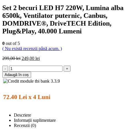
Set 2 becuri LED H7 220W, Lumina alba
6500k, Ventilator puternic, Canbus,
DOMDRIVE®, DriveTECH Edition,
Plug&Play, 40.000 Lumeni
0
out of 5
( Nu există recenzii până acum. )
299,00
lei
249,00
lei
-
+
Adaugă în coș
72.40 Lei x 4 Luni
Descriere
Informații suplimentare
Recenzii (0)