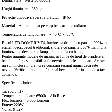
Durata viata – Peste 30.000ore
Unghi iluminare – 360 grade
Protectie impotriva apei si a prafului – IP 65
Material – Aluminiu atat pe corp bec cat si pe radiator
Temperatura de functionare – ~-40°C ~+85°C.
Becul LED DOMDRIVE® lumineaza drumul cu pana la 200% mai
eficient decat becul traditional, si ofera cu pana la 350% mai multa
luminozitate decat orice lampa traditionala cu halogen.
Pentru anumite modele de masini, in funtie de tipul de prindere al
becului in far, este posibil sa fie nevoie de inele adaptoare. Acestea
nu sunt incluse in pret, ci se cumpara separat numai daca este
nevoie. Verificati modul de fixare al becului in far inainte de a face
comanda.
Specificatii tehnice:
Tip soclu: H7
Temperatura culoare: 6500k – Alb Rece
Flux luminos: 40.000 Lumeni
Putere: 220W
Voltaj: 9-32V