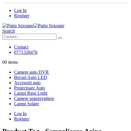
Log In
Register
Search
Contact
0771328476
0
0 items
Camere auto DVR
Becuri Auto LED
Accesorii auto
Proiectoare Auto
Lampi Ring Light
Camere supraveghere
Lampi Solare
Log In
Register