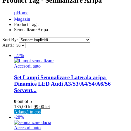
Product Tag - Semnalizare Aripa
Home
Magazin
Product Tag -
Semnalizare Aripa
Sort By:
Arată:
-27%
Accesorii auto
Set Lampi Semnalizare Laterala aripa 
Dinamice LED Audi A3/S3/A4/S4/A6/S6 
Secvent...
0
out of 5
135,00
lei
99,00
lei
Adaugă în coș
-28%
Accesorii auto