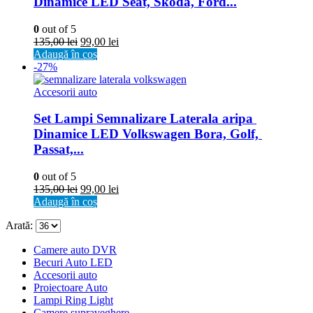
Dinamice LED Seat, Skoda, Ford...
0
out of 5
135,00
lei
99,00
lei
Adaugă în coș
-27%
Accesorii auto
Set Lampi Semnalizare Laterala aripa 
Dinamice LED Volkswagen Bora, Golf, 
Passat,...
0
out of 5
135,00
lei
99,00
lei
Adaugă în coș
Arată:
Camere auto DVR
Becuri Auto LED
Accesorii auto
Proiectoare Auto
Lampi Ring Light
Camere supraveghere