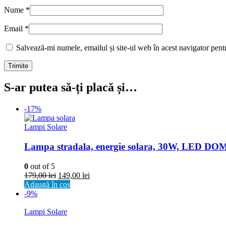
Nume
*
Email
*
Salvează-mi numele, emailul și site-ul web în acest navigator pent
S-ar putea să-ți placă și…
-17%
Lampi Solare
Lampa stradala, energie solara, 30W, LED DOM
0
out of 5
179,00
lei
149,00
lei
Adaugă în coș
-9%
Lampi Solare