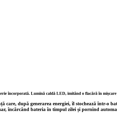
erie încorporată. Lumină caldă LED, imitând o flacără în mișcare (i
nță care, după generarea energiei, îl stochează într-o b
sar, încărcând bateria în timpul zilei și pornind autom