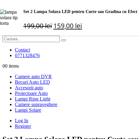
Log In
Set 2 Lampa Solara LED pentru Curte sau Gradina cu Efect 
Register
199,00
lei
159,00
lei
Search
Contact
0771328476
0
0 items
Camere auto DVR
Becuri Auto LED
Accesorii auto
Proiectoare Auto
Lampi Ring Light
Camere supraveghere
Lampi Solare
Log In
Register