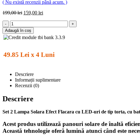
( Nu există recenzii până acum. )
199,00
lei
159,00
lei
-
+
Adaugă în coș
49.85 Lei x 4 Luni
Descriere
Informații suplimentare
Recenzii (0)
Descriere
Set 2 Lampa Solara Efect Flacara cu LED-uri de tip torta, cu bat
Acest produs utilizează panouri solare de înaltă eficie
Această tehnologie oferă lumină atunci când este nece