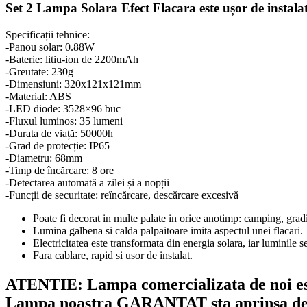
Set 2 Lampa Solara Efect Flacara este ușor de instalat,
Specificații tehnice:
-Panou solar: 0.88W
-Baterie: litiu-ion de 2200mAh
-Greutate: 230g
-Dimensiuni: 320x121x121mm
-Material: ABS
-LED diode: 3528×96 buc
-Fluxul luminos: 35 lumeni
-Durata de viață: 50000h
-Grad de protecție: IP65
-Diametru: 68mm
-Timp de încărcare: 8 ore
-Detectarea automată a zilei și a nopții
-Funcții de securitate: reîncărcare, descărcare excesivă
Poate fi decorat in multe palate in orice anotimp: camping, gradini
Lumina galbena si calda palpaitoare imita aspectul unei flacari.
Electricitatea este transformata din energia solara, iar luminile 
Fara cablare, rapid si usor de instalat.
ATENTIE: Lampa comercializata de noi este
Lampa noastra GARANTAT sta aprinsa de se