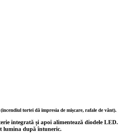
ncendiul tortei dă impresia de mișcare, rafale de vânt).
aterie integrată și apoi alimentează diodele LED.
at lumina după întuneric.