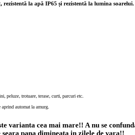
 rezistentă la apă IP65 și rezistentă la lumina soarelui.
, peluze, trotuare, terase, curti, parcuri etc.
se aprind automat la amurg.
 varianta cea mai mare!! A nu se confunda 
ara pana dimineata in zilele de vara!!