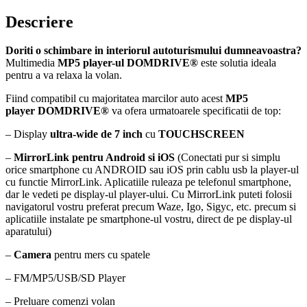
Descriere
Doriti o schimbare in interiorul autoturismului dumneavoastra?
Multimedia
MP5 player-ul DOMDRIVE®
este solutia ideala
pentru a va relaxa la volan.
Fiind compatibil cu majoritatea marcilor auto acest
MP5
player DOMDRIVE®
va ofera urmatoarele specificatii de top:
– Display
ultra-wide de 7 inch
cu
TOUCHSCREEN
–
MirrorLink pentru Android si iOS
(Conectati pur si simplu
orice smartphone cu ANDROID sau iOS prin cablu usb la player-ul
cu functie MirrorLink. Aplicatiile ruleaza pe telefonul smartphone,
dar le vedeti pe display-ul player-ului. Cu MirrorLink puteti folosii
navigatorul vostru preferat precum Waze, Igo, Sigyc, etc. precum si
aplicatiile instalate pe smartphone-ul vostru, direct de pe display-ul
aparatului)
–
Camera
pentru mers cu spatele
– FM/MP5/USB/SD Player
– Preluare comenzi volan