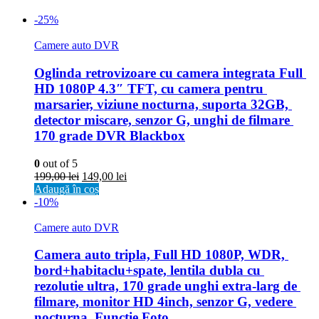
-25%
Camere auto DVR
Oglinda retrovizoare cu camera integrata Full 
HD 1080P 4.3″ TFT, cu camera pentru 
marsarier, viziune nocturna, suporta 32GB, 
detector miscare, senzor G, unghi de filmare 
170 grade DVR Blackbox
0
out of 5
199,00
lei
149,00
lei
Adaugă în coș
-10%
Camere auto DVR
Camera auto tripla, Full HD 1080P, WDR, 
bord+habitaclu+spate, lentila dubla cu 
rezolutie ultra, 170 grade unghi extra-larg de 
filmare, monitor HD 4inch, senzor G, vedere 
nocturna, Functie Foto