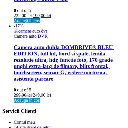
0
out of 5
222,00
lei
199,00
lei
Adaugă în coș
-17%
Camere auto DVR
Camera auto dubla DOMDRIVE® BLEU 
EDITION, full hd, bord si spate, lentila 
rezolutie ultra, hdr, functie foto, 170 grade 
unghi extra-larg de filmare, blitz frontal, 
touchscreen, senzor G, vedere nocturna, 
asistenta parcare
0
out of 5
299,00
lei
249,00
lei
Adaugă în coș
Servicii Clienti
Contul meu
14 zile drept de retur