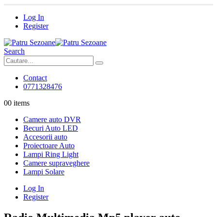
Log In
Register
Search
Contact
0771328476
0
0 items
Camere auto DVR
Becuri Auto LED
Accesorii auto
Proiectoare Auto
Lampi Ring Light
Camere supraveghere
Lampi Solare
Log In
Register