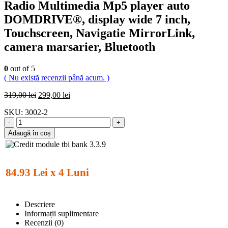
Radio Multimedia Mp5 player auto
DOMDRIVE®, display wide 7 inch,
Touchscreen, Navigatie MirrorLink,
camera marsarier, Bluetooth
0
out of 5
( Nu există recenzii până acum. )
319,00
lei
299,00
lei
SKU:
3002-2
-
+
Adaugă în coș
84.93 Lei x 4 Luni
Descriere
Informații suplimentare
Recenzii (0)