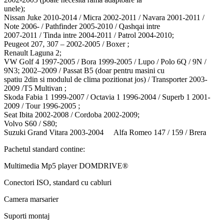
unele);
Nissan Juke 2010-2014 / Micra 2002-2011 / Navara 2001-2011 /
Note 2006- / Pathfinder 2005-2010 / Qashqai intre
2007-2011 / Tinda intre 2004-2011 / Patrol 2004-2010;
Peugeot 207, 307 – 2002-2005 / Boxer ;
Renault Laguna 2;
VW Golf 4 1997-2005 / Bora 1999-2005 / Lupo / Polo 6Q / 9N /
9N3; 2002–2009 / Passat B5 (doar pentru masini cu
spatiu 2din si modulul de clima pozitionat jos) / Transporter 2003-
2009 /T5 Multivan ;
Skoda Fabia 1 1999-2007 / Octavia 1 1996-2004 / Superb 1 2001-
2009 / Tour 1996-2005 ;
Seat Ibita 2002-2008 / Cordoba 2002-2009;
Volvo S60 / S80;
Suzuki Grand Vitara 2003-2004 Alfa Romeo 147 / 159 / Brera
Pachetul standard contine:
Multimedia Mp5 player DOMDRIVE®
Conectori ISO, standard cu cabluri
Camera marsarier
Suporti montaj