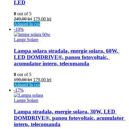
LED
0
out of 5
249,00
lei
179,00
lei
Adaugă în coș
-10%
Lampi Solare
Lampa solara stradala, energie solara, 60W, 
LED DOMDRIVE®, panou fotovoltaic, 
acumulator intern, telecomanda
0
out of 5
199,00
lei
179,00
lei
Adaugă în coș
-17%
Lampi Solare
Lampa stradala, energie solara, 30W, LED 
DOMDRIVE®, panou fotovoltaic, acumulator 
intern, telecomanda