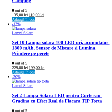
Camping
0
out of 5
135,00
lei
110,00
lei
Adaugă în coș
-13%
Lampi Solare
Set 10 Lampa solara 100 LED-uri, acumulator 
1800 mAh, Senzor de Miscare si Lumina, 
Prindere pe perete
0
out of 5
229,00
lei
199,00
lei
Adaugă în coș
-20%
Lampi Solare
Set 2 Lampa Solara LED pentru Curte sau 
Gradina cu Efect Real de Flacara TIP Torta
0
out of 5