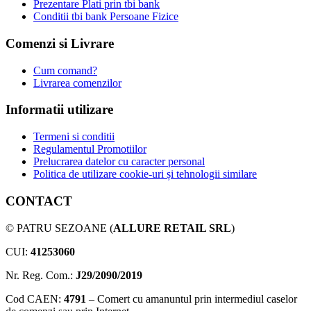
Prezentare Plati prin tbi bank
Conditii tbi bank Persoane Fizice
Comenzi si Livrare
Cum comand?
Livrarea comenzilor
Informatii utilizare
Termeni si conditii
Regulamentul Promotiilor
Prelucrarea datelor cu caracter personal
Politica de utilizare cookie-uri și tehnologii similare
CONTACT
© PATRU SEZOANE (
ALLURE RETAIL SRL
)
CUI:
41253060
Nr. Reg. Com.:
J29/2090/2019
Cod CAEN:
4791
– Comert cu amanuntul prin intermediul caselor