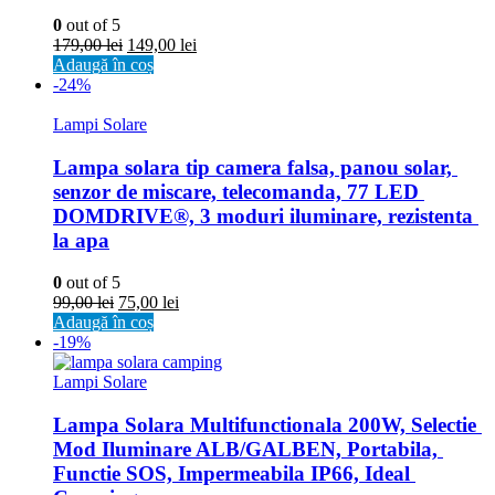
0
out of 5
179,00
lei
149,00
lei
Adaugă în coș
-24%
Lampi Solare
Lampa solara tip camera falsa, panou solar, 
senzor de miscare, telecomanda, 77 LED 
DOMDRIVE®, 3 moduri iluminare, rezistenta 
la apa
0
out of 5
99,00
lei
75,00
lei
Adaugă în coș
-19%
Lampi Solare
Lampa Solara Multifunctionala 200W, Selectie 
Mod Iluminare ALB/GALBEN, Portabila, 
Functie SOS, Impermeabila IP66, Ideal 