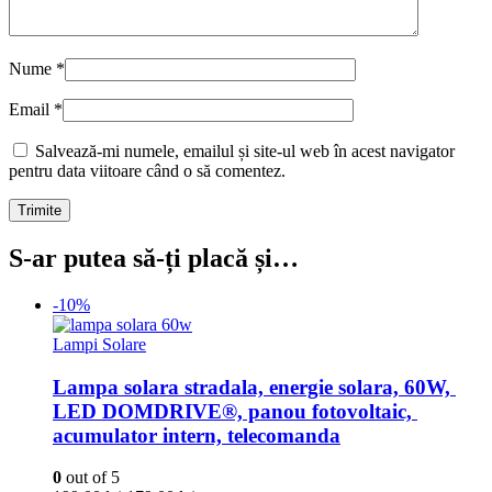
Nume
*
Email
*
Salvează-mi numele, emailul și site-ul web în acest navigator
pentru data viitoare când o să comentez.
S-ar putea să-ți placă și…
-10%
Lampi Solare
Lampa solara stradala, energie solara, 60W, 
LED DOMDRIVE®, panou fotovoltaic, 
acumulator intern, telecomanda
0
out of 5