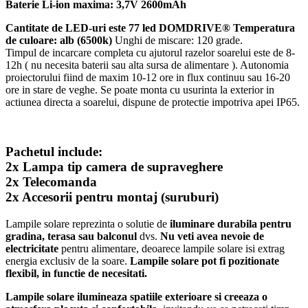
Baterie Li-ion maxima: 3,7V 2600mAh
Cantitate de LED-uri este 77 led DOMDRIVE®
Temperatura
de culoare: alb (6500k)
Unghi de miscare: 120 grade.
Timpul de incarcare completa cu ajutorul razelor soarelui este de 8-
12h ( nu necesita baterii sau alta sursa de alimentare ). Autonomia
proiectorului fiind de maxim 10-12 ore in flux continuu sau 16-20
ore in stare de veghe. Se poate monta cu usurinta la exterior in
actiunea directa a soarelui, dispune de protectie impotriva apei IP65.
Pachetul include:
2x Lampa tip camera de supraveghere
2x Telecomanda
2x Accesorii pentru montaj (suruburi)
Lampile solare reprezinta o solutie de
iluminare durabila pentru
gradina, terasa sau balconul
dvs.
Nu veti avea nevoie de
electricitate
pentru alimentare, deoarece lampile solare isi extrag
energia exclusiv de la soare.
Lampile solare pot fi pozitionate
flexibil, in functie de necesitati.
Lampile solare ilumineaza spatiile exterioare si creeaza o