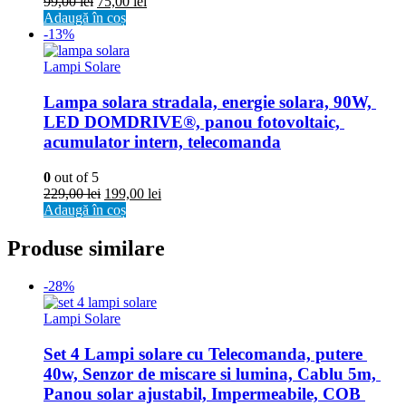
99,00
lei
75,00
lei
Adaugă în coș
-13%
Lampi Solare
Lampa solara stradala, energie solara, 90W, 
LED DOMDRIVE®, panou fotovoltaic, 
acumulator intern, telecomanda
0
out of 5
229,00
lei
199,00
lei
Adaugă în coș
Produse similare
-28%
Lampi Solare
Set 4 Lampi solare cu Telecomanda, putere 
40w, Senzor de miscare si lumina, Cablu 5m, 
Panou solar ajustabil, Impermeabile, COB 