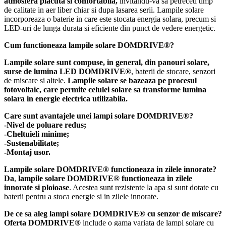
atmosfera placuta si confortabila,
invitandu-va sa petreceti timp
de calitate in aer liber chiar si dupa lasarea serii. Lampile solare
incorporeaza o baterie in care este stocata energia solara, precum si
LED-uri de lunga durata si eficiente din punct de vedere energetic.
Cum functioneaza lampile solare DOMDRIVE®
?
Lampile solare sunt compuse, in general, din panouri solare,
surse de lumina LED DOMDRIVE®
, baterii de stocare, senzori
de miscare si altele.
Lampile solare se bazeaza pe procesul
fotovoltaic, care permite celulei solare sa transforme lumina
solara in energie electrica utilizabila.
Care sunt avantajele unei lampi solare DOMDRIVE®?
-Nivel de poluare redus;
-Cheltuieli minime;
-Sustenabilitate;
-Montaj usor.
Lampile solare DOMDRIVE® functioneaza in zilele innorate?
Da
,
lampile solare DOMDRIVE® functioneaza in zilele
innorate si ploioase
. Acestea sunt rezistente la apa si sunt dotate cu
baterii pentru a stoca energie si in zilele innorate.
De ce sa aleg lampi solare DOMDRIVE® cu senzor de miscare?
Oferta DOMDRIVE®
include o gama variata de lampi solare cu