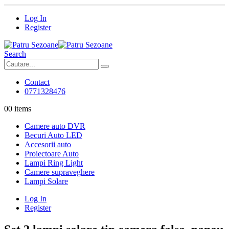
Log In
Register
Search
Contact
0771328476
0
0 items
Camere auto DVR
Becuri Auto LED
Accesorii auto
Proiectoare Auto
Lampi Ring Light
Camere supraveghere
Lampi Solare
Log In
Register