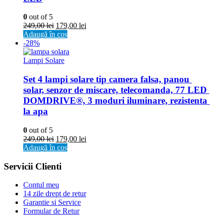
0
out of 5
249,00
lei
179,00
lei
Adaugă în coș
-28%
Lampi Solare
Set 4 lampi solare tip camera falsa, panou 
solar, senzor de miscare, telecomanda, 77 LED 
DOMDRIVE®, 3 moduri iluminare, rezistenta 
la apa
0
out of 5
249,00
lei
179,00
lei
Adaugă în coș
Servicii Clienti
Contul meu
14 zile drept de retur
Garantie si Service
Formular de Retur