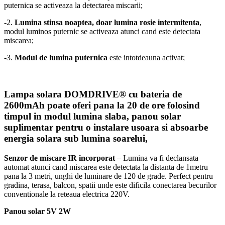
puternica se activeaza la detectarea miscarii;
-2.
Lumina stinsa noaptea, doar lumina rosie intermitenta
,
modul luminos puternic se activeaza atunci cand este detectata
miscarea;
-3.
Modul de lumina puternica
este intotdeauna activat;
Lampa solara DOMDRIVE® cu bateria de
2600mAh poate oferi pana la 20 de ore
folosind
timpul in modul lumina slaba, panou solar
suplimentar pentru o instalare usoara si absoarbe
energia solara sub lumina soarelui,
Senzor de miscare IR incorporat
– Lumina va fi declansata
automat atunci cand miscarea este detectata la distanta de 1metru
pana la 3 metri, unghi de luminare de 120 de grade. Perfect pentru
gradina, terasa, balcon, spatii unde este dificila conectarea becurilor
conventionale la reteaua electrica 220V.
Panou solar 5V 2W