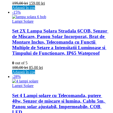
199,00
lei
159,00
lei
Adaugă în coș
-15%
Lampi Solare
Set 2X Lampa Solara Stradala 6COB, Senzor 
de Miscare, Panou Solar Incorporat, Brat de 
Montare Inclus, Telecomanda cu Functii 
Multiple de Setare a Intensitatii Luminoase si 
Timpului de Functionare, IP65 Wateproof
0
out of 5
100,00
lei
85,00
lei
Adaugă în coș
-28%
Lampi Solare
Set 4 Lampi solare cu Telecomanda, putere 
40w, Senzor de miscare si lumina, Cablu 5m, 
Panou solar ajustabil, Impermeabile, COB 
LED