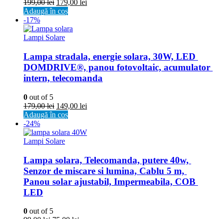
199,00
lei
179,00
lei
Adaugă în coș
-17%
Lampi Solare
Lampa stradala, energie solara, 30W, LED 
DOMDRIVE®, panou fotovoltaic, acumulator 
intern, telecomanda
0
out of 5
179,00
lei
149,00
lei
Adaugă în coș
-24%
Lampi Solare
Lampa solara, Telecomanda, putere 40w, 
Senzor de miscare si lumina, Cablu 5 m, 
Panou solar ajustabil, Impermeabila, COB 
LED
0
out of 5