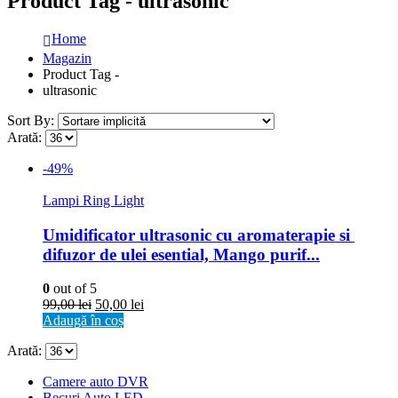
Product Tag - ultrasonic
Home
Magazin
Product Tag -
ultrasonic
Sort By:
Arată:
-49%
Lampi Ring Light
Umidificator ultrasonic cu aromaterapie si 
difuzor de ulei esential, Mango purif...
0
out of 5
99,00
lei
50,00
lei
Adaugă în coș
Arată:
Camere auto DVR
Becuri Auto LED