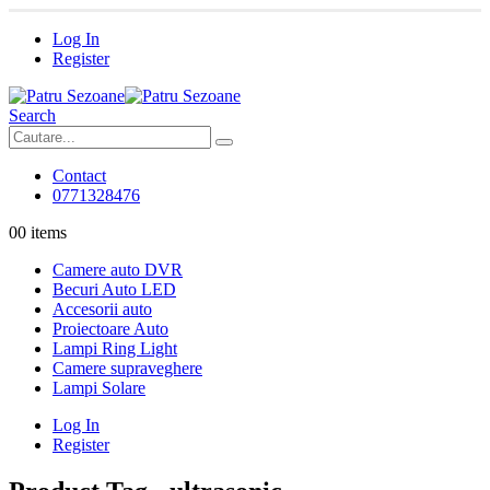
Log In
Register
Search
Contact
0771328476
0
0 items
Camere auto DVR
Becuri Auto LED
Accesorii auto
Proiectoare Auto
Lampi Ring Light
Camere supraveghere
Lampi Solare
Log In
Register