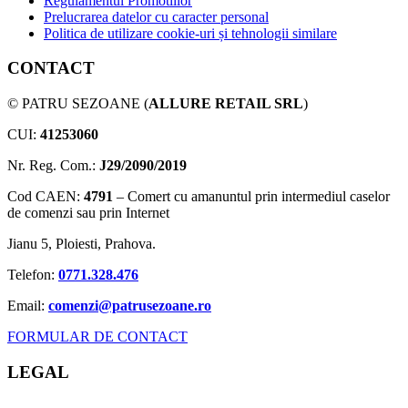
Regulamentul Promotiilor
Prelucrarea datelor cu caracter personal
Politica de utilizare cookie-uri și tehnologii similare
CONTACT
© PATRU SEZOANE (
ALLURE RETAIL SRL
)
CUI:
41253060
Nr. Reg. Com.:
J29/2090/2019
Cod CAEN:
4791
– Comert cu amanuntul prin intermediul caselor
de comenzi sau prin Internet
Jianu 5, Ploiesti, Prahova.
Telefon:
0771.328.476
Email:
comenzi@patrusezoane.ro
FORMULAR DE CONTACT
LEGAL