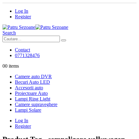
Log In
Register
Search
Contact
0771328476
0
0 items
Camere auto DVR
Becuri Auto LED
Accesorii auto
Proiectoare Auto
Lampi Ring Light
Camere supraveghere
Lampi Solare
Log In
Register