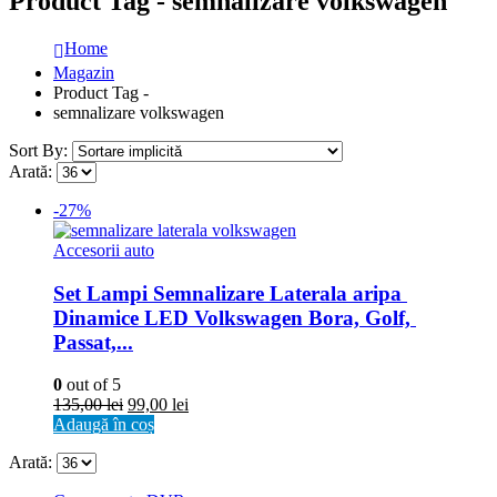
Product Tag - semnalizare volkswagen
Home
Magazin
Product Tag -
semnalizare volkswagen
Sort By:
Arată:
-27%
Accesorii auto
Set Lampi Semnalizare Laterala aripa 
Dinamice LED Volkswagen Bora, Golf, 
Passat,...
0
out of 5
135,00
lei
99,00
lei
Adaugă în coș
Arată: