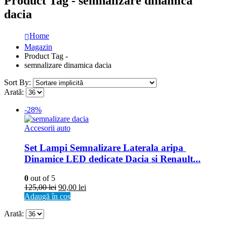
Product Tag - semnalizare dinamica
dacia
Home
Magazin
Product Tag -
semnalizare dinamica dacia
Sort By:
Arată:
-28%
Accesorii auto
Set Lampi Semnalizare Laterala aripa 
Dinamice LED dedicate Dacia si Renault...
0
out of 5
125,00
lei
90,00
lei
Adaugă în coș
Arată: