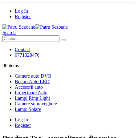
Log In
Register
Search
Contact
0771328476
0
0 items
Camere auto DVR
Becuri Auto LED
Accesorii auto
Proiectoare Auto
Lampi Ring Light
Camere supraveghere
Lampi Solare
Log In
Register