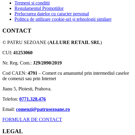
Termeni si conditii
Regulamentul Promotiilor
Prelucrarea datelor cu caracter personal
Politica de utilizare cookie-uri și tehnologii similare
CONTACT
© PATRU SEZOANE (
ALLURE RETAIL SRL
)
CUI:
41253060
Nr. Reg. Com.:
J29/2090/2019
Cod CAEN:
4791
– Comert cu amanuntul prin intermediul caselor
de comenzi sau prin Internet
Jianu 5, Ploiesti, Prahova.
Telefon:
0771.328.476
Email:
comenzi@patrusezoane.ro
FORMULAR DE CONTACT
LEGAL