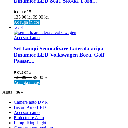
Dinamice LED Seat, Skoda, Ford...
0
out of 5
135,00
lei
99,00
lei
Adaugă în coș
-27%
Accesorii auto
Set Lampi Semnalizare Laterala aripa 
Dinamice LED Volkswagen Bora, Golf, 
Passat,...
0
out of 5
135,00
lei
99,00
lei
Adaugă în coș
Arată:
Camere auto DVR
Becuri Auto LED
Accesorii auto
Proiectoare Auto
Lampi Ring Light
Camere supraveghere