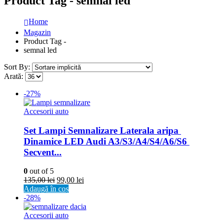
Product Tag - semnal led
Home
Magazin
Product Tag -
semnal led
Sort By:
Arată:
-27%
Accesorii auto
Set Lampi Semnalizare Laterala aripa 
Dinamice LED Audi A3/S3/A4/S4/A6/S6 
Secvent...
0
out of 5
135,00
lei
99,00
lei
Adaugă în coș
-28%
Accesorii auto