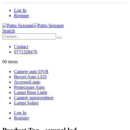
Log In
Register
Search
Contact
0771328476
0
0 items
Camere auto DVR
Becuri Auto LED
Accesorii auto
Proiectoare Auto
Lampi Ring Light
Camere supraveghere
Lampi Solare
Log In
Register