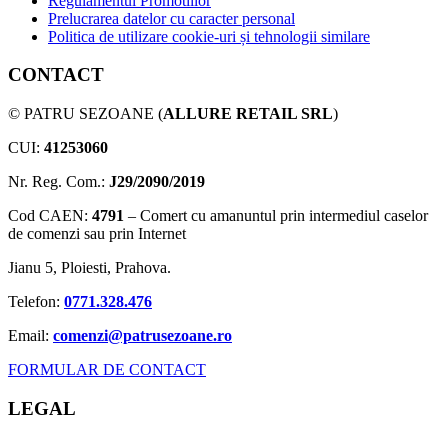
Regulamentul Promotiilor
Prelucrarea datelor cu caracter personal
Politica de utilizare cookie-uri și tehnologii similare
CONTACT
© PATRU SEZOANE (
ALLURE RETAIL SRL
)
CUI:
41253060
Nr. Reg. Com.:
J29/2090/2019
Cod CAEN:
4791
– Comert cu amanuntul prin intermediul caselor
de comenzi sau prin Internet
Jianu 5, Ploiesti, Prahova.
Telefon:
0771.328.476
Email:
comenzi@patrusezoane.ro
FORMULAR DE CONTACT
LEGAL