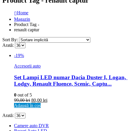
Product Tag - renault captur
Home
Magazin
Product Tag -
renault captur
Sort By:
Arată:
-19%
Accesorii auto
Set Lampi LED numar Dacia Duster I, Logan, 
Lodgy, Renault Fluence, Scenic, Captu...
0
out of 5
99,00
lei
80,00
lei
Adaugă în coș
Arată:
Camere auto DVR
Becuri Auto LED