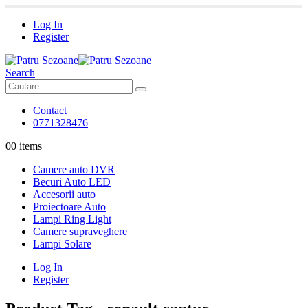
Log In
Register
Search
Contact
0771328476
0
0 items
Camere auto DVR
Becuri Auto LED
Accesorii auto
Proiectoare Auto
Lampi Ring Light
Camere supraveghere
Lampi Solare
Log In
Register