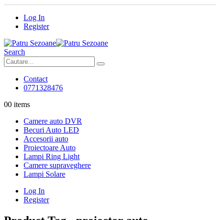
Log In
Register
Search
Contact
0771328476
0
0 items
Camere auto DVR
Becuri Auto LED
Accesorii auto
Proiectoare Auto
Lampi Ring Light
Camere supraveghere
Lampi Solare
Log In
Register