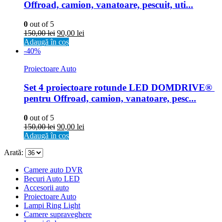
Offroad, camion, vanatoare, pescuit, uti...
0
out of 5
150,00
lei
90,00
lei
Adaugă în coș
-40%
Proiectoare Auto
Set 4 proiectoare rotunde LED DOMDRIVE® 
pentru Offroad, camion, vanatoare, pesc...
0
out of 5
150,00
lei
90,00
lei
Adaugă în coș
Arată:
Camere auto DVR
Becuri Auto LED
Accesorii auto
Proiectoare Auto
Lampi Ring Light
Camere supraveghere