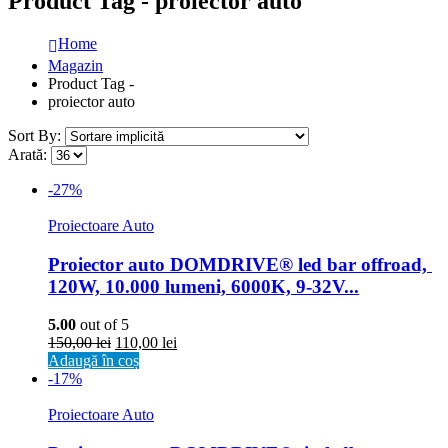
Product Tag - proiector auto
Home
Magazin
Product Tag -
proiector auto
Sort By:
Arată:
-27%
Proiectoare Auto
Proiector auto DOMDRIVE® led bar offroad, 
120W, 10.000 lumeni, 6000K, 9-32V...
5.00
out of 5
150,00
lei
110,00
lei
Adaugă în coș
-17%
Proiectoare Auto