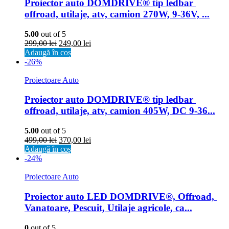
Proiector auto DOMDRIVE® tip ledbar 
offroad, utilaje, atv, camion 270W, 9-36V, ...
5.00
out of 5
299,00
lei
249,00
lei
Adaugă în coș
-26%
Proiectoare Auto
Proiector auto DOMDRIVE® tip ledbar 
offroad, utilaje, atv, camion 405W, DC 9-36...
5.00
out of 5
499,00
lei
370,00
lei
Adaugă în coș
-24%
Proiectoare Auto
Proiector auto LED DOMDRIVE®, Offroad, 
Vanatoare, Pescuit, Utilaje agricole, ca...
0
out of 5