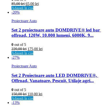
85,00
lei
65,00
lei
Adaugă în coș
-20%
Proiectoare Auto
Set 2 proiectoare auto DOMDRIVE® led bar 
offroad, 120W, 10.000 lumeni, 6000K, 9...
0
out of 5
220,00
lei
175,00
lei
Adaugă în coș
-27%
Proiectoare Auto
Set 2 Proiectoare auto LED DOMDRIVE®, 
Offroad, Vanatoare, Pescuit, Utilaje agri...
0
out of 5
150,00
lei
110,00
lei
Adaugă în coș
-13%