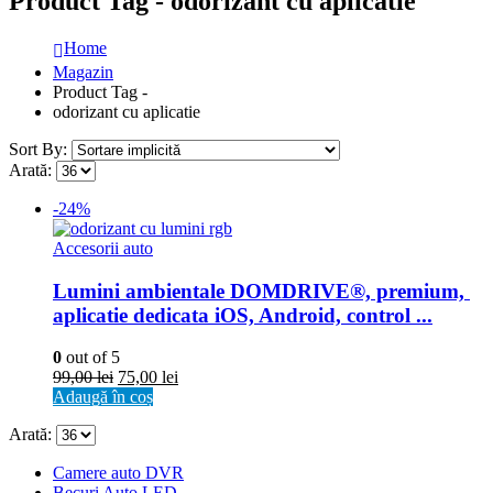
Product Tag - odorizant cu aplicatie
Home
Magazin
Product Tag -
odorizant cu aplicatie
Sort By:
Arată:
-24%
Accesorii auto
Lumini ambientale DOMDRIVE®, premium, 
aplicatie dedicata iOS, Android, control ...
0
out of 5
99,00
lei
75,00
lei
Adaugă în coș
Arată:
Camere auto DVR
Becuri Auto LED