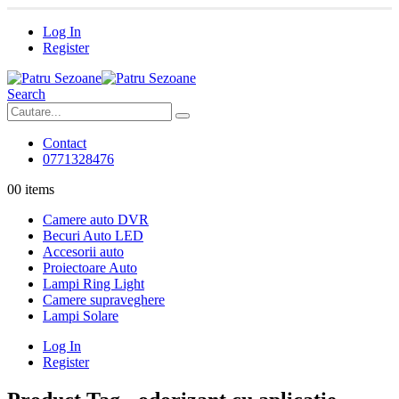
Log In
Register
Search
Contact
0771328476
0
0 items
Camere auto DVR
Becuri Auto LED
Accesorii auto
Proiectoare Auto
Lampi Ring Light
Camere supraveghere
Lampi Solare
Log In
Register