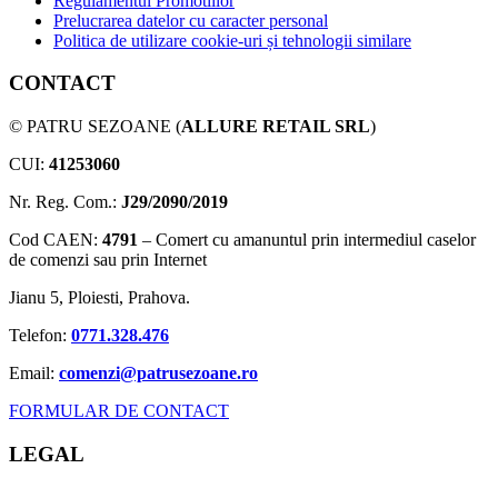
Regulamentul Promotiilor
Prelucrarea datelor cu caracter personal
Politica de utilizare cookie-uri și tehnologii similare
CONTACT
© PATRU SEZOANE (
ALLURE RETAIL SRL
)
CUI:
41253060
Nr. Reg. Com.:
J29/2090/2019
Cod CAEN:
4791
– Comert cu amanuntul prin intermediul caselor
de comenzi sau prin Internet
Jianu 5, Ploiesti, Prahova.
Telefon:
0771.328.476
Email:
comenzi@patrusezoane.ro
FORMULAR DE CONTACT
LEGAL