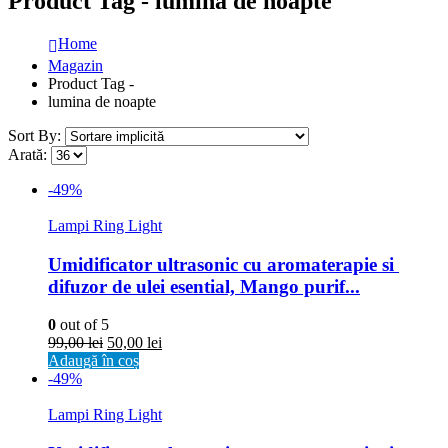
Product Tag - lumina de noapte
Home
Magazin
Product Tag -
lumina de noapte
Sort By:
Arată:
-49%
Lampi Ring Light
Umidificator ultrasonic cu aromaterapie si 
difuzor de ulei esential, Mango purif...
0
out of 5
99,00
lei
50,00
lei
Adaugă în coș
-49%
Lampi Ring Light