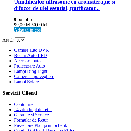
Umidificator ultrasonic cu aromaterapie si 
difuzor de ulei esential, purificator...
0
out of 5
99,00
lei
50,00
lei
Adaugă în coș
Arată:
Camere auto DVR
Becuri Auto LED
Accesorii auto
Proiectoare Auto
Lampi Ring Light
Camere supraveghere
Lampi Solare
Servicii Clienti
Contul meu
14 zile drept de retur
Garantie si Service
Formular de Retur
Prezentare Plati prin tbi bank
Conditii tbi bank Persoane Fizice