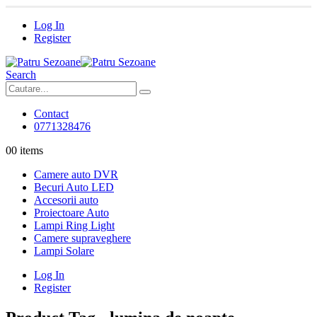
Log In
Register
Search
Contact
0771328476
0
0 items
Camere auto DVR
Becuri Auto LED
Accesorii auto
Proiectoare Auto
Lampi Ring Light
Camere supraveghere
Lampi Solare
Log In
Register