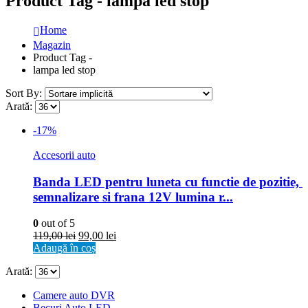
Product Tag - lampa led stop
Home
Magazin
Product Tag -
lampa led stop
Sort By:
Arată:
-17%
Accesorii auto
Banda LED pentru luneta cu functie de pozitie, 
semnalizare si frana 12V lumina r...
0
out of 5
119,00
lei
99,00
lei
Adaugă în coș
Arată:
Camere auto DVR
Becuri Auto LED