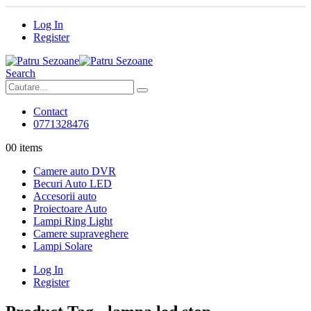
Log In
Register
Search
Contact
0771328476
0
0 items
Camere auto DVR
Becuri Auto LED
Accesorii auto
Proiectoare Auto
Lampi Ring Light
Camere supraveghere
Lampi Solare
Log In
Register