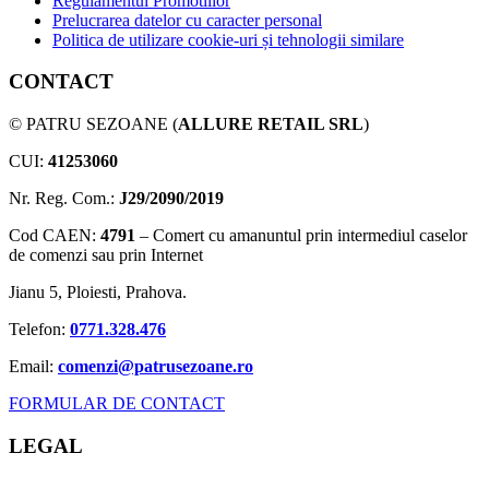
Regulamentul Promotiilor
Prelucrarea datelor cu caracter personal
Politica de utilizare cookie-uri și tehnologii similare
CONTACT
© PATRU SEZOANE (
ALLURE RETAIL SRL
)
CUI:
41253060
Nr. Reg. Com.:
J29/2090/2019
Cod CAEN:
4791
– Comert cu amanuntul prin intermediul caselor
de comenzi sau prin Internet
Jianu 5, Ploiesti, Prahova.
Telefon:
0771.328.476
Email:
comenzi@patrusezoane.ro
FORMULAR DE CONTACT
LEGAL