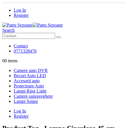
Log In
Register
Search
Contact
0771328476
0
0 items
Camere auto DVR
Becuri Auto LED
Accesorii auto
Proiectoare Auto
Lampi Ring Light
Camere supraveghere
Lampi Solare
Log In
Register