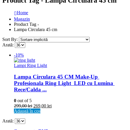
Product Tag - Lampa Circulara 45 cm
Home
Magazin
Product Tag -
Lampa Circulara 45 cm
Sort By:
Arată:
-10%
Lampi Ring Light
Lampa Circulara 45 CM Make-Up 
Profesionala Ring Light  LED cu Lumina 
Rece/Calda ...
0
out of 5
299,00
lei
269,00
lei
Adaugă în coș
Arată: