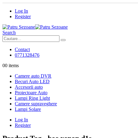
Log In
Register
Search
Contact
0771328476
0
0 items
Camere auto DVR
Becuri Auto LED
Accesorii auto
Proiectoare Auto
Lampi Ring Light
Camere supraveghere
Lampi Solare
Log In
Register