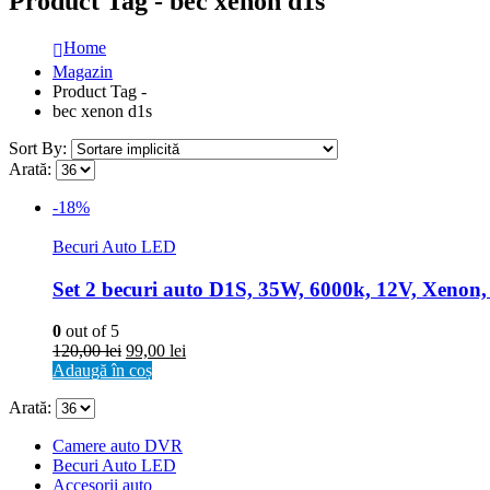
Product Tag - bec xenon d1s
Home
Magazin
Product Tag -
bec xenon d1s
Sort By:
Arată:
-18%
Becuri Auto LED
Set 2 becuri auto D1S, 35W, 6000k, 12V, Xen
0
out of 5
120,00
lei
99,00
lei
Adaugă în coș
Arată:
Camere auto DVR
Becuri Auto LED
Accesorii auto